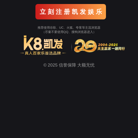
立 刻 注 册 凯 发 娱 乐
推荐使用谷歌、UC、火狐、夸客等主流浏览器
（尽量不要使用QQ、搜狗浏览器进入）
© 2025 信誉保障 大额无忧