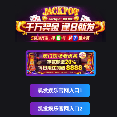
凯发娱乐官网入口1
凯发娱乐官网入口2